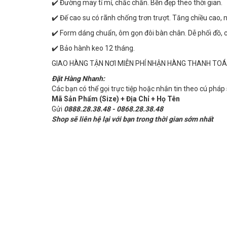
✔️ Đường may tỉ mỉ, chắc chắn. Bền đẹp theo thời gian.
✔️ Đế cao su có rãnh chống trơn trượt. Tăng chiều cao, 
✔️ Form dáng chuẩn, ôm gọn đôi bàn chân. Dễ phối đồ, có
✔️ Bảo hành keo 12 tháng.
GIAO HÀNG TẬN NƠI MIỄN PHÍ NHẬN HÀNG THANH TOÁ
Đặt Hàng Nhanh:
Các bạn có thể gọi trực tiệp hoặc nhắn tin theo cú pháp
Mã Sản Phẩm (Size) + Địa Chỉ + Họ Tên
Gửi
0888.28.38.48 - 0868.28.38.48
Shop sẽ liên hệ lại với bạn trong thời gian sớm nhất