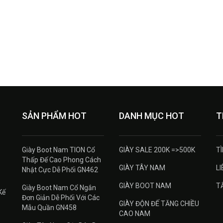
SẢN PHẨM HOT
DANH MỤC HOT
T
Giày Boot Nam TION Cổ
GIÀY SALE 200K =>500K
T
Thấp Đế Cao Phong Cách
GIÀY TÂY NAM
LI
Nhật Cực Dễ Phối GN462
GIÀY BOOT NAM
T
Giày Boot Nam Cổ Ngắn
Kế
Đơn Giản Dễ Phối Với Các
GIÀY ĐỘN ĐẾ TĂNG CHIỀU
Mẫu Quần GN458
CAO NAM