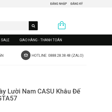
ĐĂNG NHẬP
ĐĂNG KÝ
0 sản phẩm
Y SALE
GIAO HÀNG - THANH TOÁN
ÁN
HOTLINE: 0888.28.38.48 (ZALO)
iày Lười Nam CASU Khâu Đế
GTA57