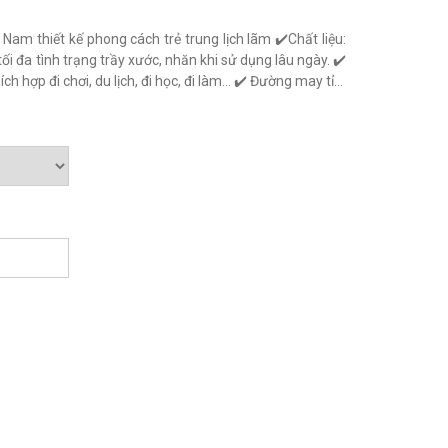
m thiết kế phong cách trẻ trung lịch lãm ✔️Chất liệu:
i đa tình trạng trầy xước, nhăn khi sử dụng lâu ngày. ✔️
h hợp đi chơi, du lịch, đi học, đi làm... ✔️ Đường may tỉ...