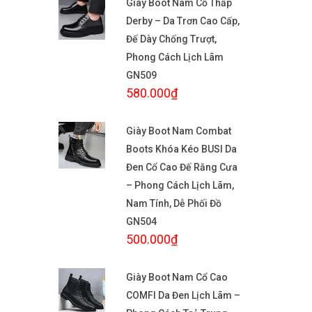
Giày Boot Nam Cổ Thấp
Derby – Da Trơn Cao Cấp,
Đế Dày Chống Trượt,
Phong Cách Lịch Lãm
GN509
580.000₫
Giày Boot Nam Combat
Boots Khóa Kéo BUSI Da
Đen Cổ Cao Đế Răng Cưa
– Phong Cách Lịch Lãm,
Nam Tính, Dễ Phối Đồ
GN504
500.000₫
Giày Boot Nam Cổ Cao
COMFI Da Đen Lịch Lãm –