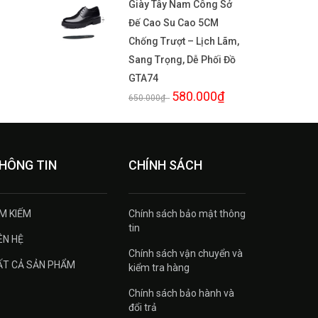
Giày Tây Nam Công Sở
Đế Cao Su Cao 5CM
Chống Trượt – Lịch Lãm,
Sang Trọng, Dễ Phối Đồ
GTA74
580.000₫
650.000₫
-
HÔNG TIN
CHÍNH SÁCH
ÌM KIẾM
Chính sách bảo mật thông
tin
ÊN HỆ
Chính sách vận chuyển và
ẤT CẢ SẢN PHẨM
kiểm tra hàng
Chính sách bảo hành và
đổi trả