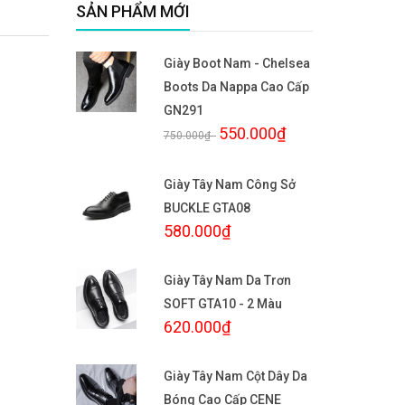
SẢN PHẨM MỚI
Giày Boot Nam - Chelsea
Boots Da Nappa Cao Cấp
GN291
550.000₫
750.000₫
-
Giày Tây Nam Công Sở
BUCKLE GTA08
580.000₫
Giày Tây Nam Da Trơn
SOFT GTA10 - 2 Màu
620.000₫
Giày Tây Nam Cột Dây Da
Bóng Cao Cấp CENE