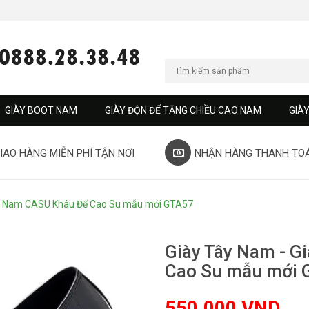
GIÀY BOOT NAM
GIÀY ĐỘN ĐẾ TĂNG CHIỀU CAO NAM
GIÀ
IAO HÀNG MIỄN PHÍ TẬN NƠI
NHẬN HÀNG THANH TO
ời Nam CASU Khâu Đế Cao Su mẫu mới GTA57
Giày Tây Nam - G
Cao Su mẫu mới 
550.000 VND