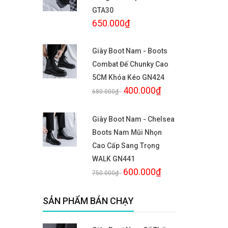
GTA30
650.000₫
Giày Boot Nam - Boots
Combat Đế Chunky Cao
5CM Khóa Kéo GN424
400.000₫
680.000₫
-
Giày Boot Nam - Chelsea
Boots Nam Mũi Nhọn
Cao Cấp Sang Trọng
WALK GN441
600.000₫
750.000₫
-
SẢN PHẨM BÁN CHẠY