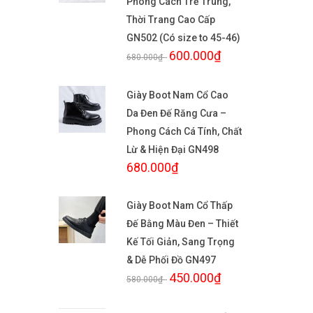
Phong Cách Trẻ Trung,
Thời Trang Cao Cấp
GN502 (Có size to 45-46)
600.000₫
680.000₫
-
Giày Boot Nam Cổ Cao
Da Đen Đế Răng Cưa –
Phong Cách Cá Tính, Chất
Lừ & Hiện Đại GN498
680.000₫
Giày Boot Nam Cổ Thấp
Đế Bằng Màu Đen – Thiết
Kế Tối Giản, Sang Trọng
& Dễ Phối Đồ GN497
450.000₫
580.000₫
-