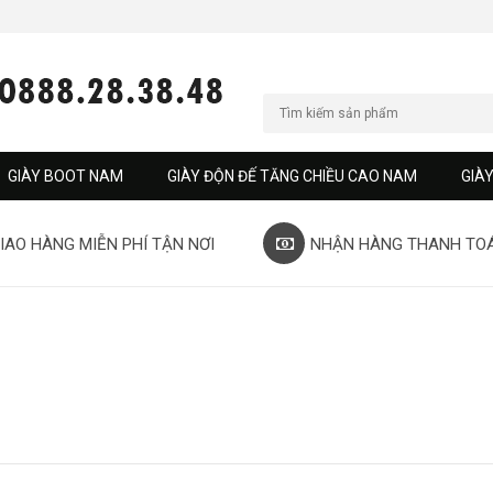
GIÀY BOOT NAM
GIÀY ĐỘN ĐẾ TĂNG CHIỀU CAO NAM
GIÀ
IAO HÀNG MIỄN PHÍ TẬN NƠI
NHẬN HÀNG THANH TO