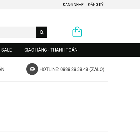
ĐĂNG NHẬP
ĐĂNG KÝ
0 sản phẩm
Y SALE
GIAO HÀNG - THANH TOÁN
ÁN
HOTLINE: 0888.28.38.48 (ZALO)