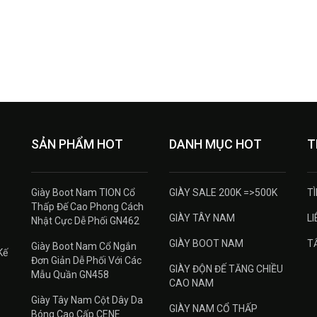
SẢN PHẨM HOT
DANH MỤC HOT
T
Giày Boot Nam TION Cổ
GIÀY SALE 200K =>500K
T
Thấp Đế Cao Phong Cách
GIÀY TÂY NAM
LI
Nhật Cực Dễ Phối GN462
GIÀY BOOT NAM
T
Giày Boot Nam Cổ Ngắn
Kế
Đơn Giản Dễ Phối Với Các
GIÀY ĐỘN ĐẾ TĂNG CHIỀU
Mẫu Quần GN458
CAO NAM
Giày Tây Nam Cột Dây Da
GIÀY NAM CỔ THẤP
Bóng Cao Cấp CENE