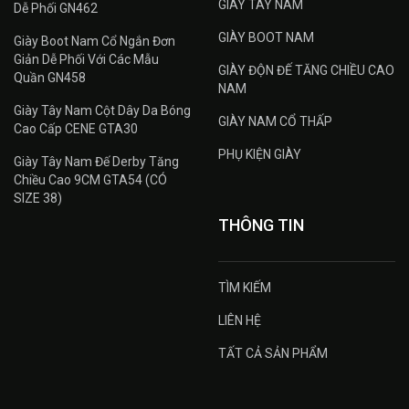
GIÀY TÂY NAM
Dễ Phối GN462
GIÀY BOOT NAM
Giày Boot Nam Cổ Ngắn Đơn
Giản Dễ Phối Với Các Mẫu
GIÀY ĐỘN ĐẾ TĂNG CHIỀU CAO
Quần GN458
NAM
Giày Tây Nam Cột Dây Da Bóng
GIÀY NAM CỔ THẤP
Cao Cấp CENE GTA30
PHỤ KIỆN GIÀY
Giày Tây Nam Đế Derby Tăng
Chiều Cao 9CM GTA54 (CÓ
SIZE 38)
THÔNG TIN
TÌM KIẾM
LIÊN HỆ
TẤT CẢ SẢN PHẨM