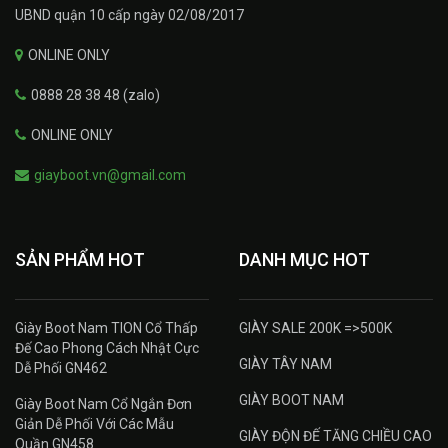
UBND quận 10 cấp ngày 02/08/2017
ONLINE ONLY
0888 28 38 48 (zalo)
ONLINE ONLY
giayboot.vn@gmail.com
SẢN PHẨM HOT
DANH MỤC HOT
Giày Boot Nam TION Cổ Thấp
GIÀY SALE 200K =>500K
Đế Cao Phong Cách Nhật Cực
GIÀY TÂY NAM
Dễ Phối GN462
GIÀY BOOT NAM
Giày Boot Nam Cổ Ngắn Đơn
Giản Dễ Phối Với Các Mẫu
GIÀY ĐỘN ĐẾ TĂNG CHIỀU CAO
Quần GN458