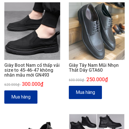
Giày Boot Nam cổ thấp vải
Giày Tây Nam Mũi Nhọn
size to 45-46-47 không
Thắt Dây GTA60
nhăn mẫu mới GN493
250.000₫
600.000₫
-
300.000₫
620.000₫
-
Mua hàng
Mua hàng