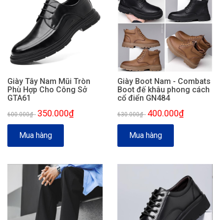
Giày Tây Nam Mũi Tròn
Giày Boot Nam - Combats
Phù Hợp Cho Công Sở
Boot đế khâu phong cách
GTA61
cổ điển GN484
350.000₫
400.000₫
600.000₫
-
630.000₫
-
Mua hàng
Mua hàng