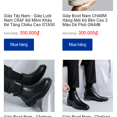
Giày Tây Nam - Giày Lười
Giày Boot Nam CHARM
Nam CRAF Đế Mềm Khâu
Hàng Mới Độ Bền Cao 2
Đế Tăng Chiều Cao GTA50
Màu Dễ Phối GN448
550.000₫
300.000₫
650.000₫
-
500.000₫
-
Mua hàng
Mua hàng
Giày Boot Nam - Chelsea
Giày Boot Nam - Chelsea