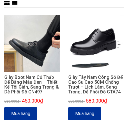
Giày Boot Nam Cổ Thấp
Giày Tây Nam Công Sở Đế
Đế Bằng Màu Đen – Thiết
Cao Su Cao 5CM Chống
Kế Tối Giản, Sang Trọng &
Trượt – Lịch Lãm, Sang
Dễ Phối Đồ GN497
Trọng, Dễ Phối Đồ GTA74
450.000₫
580.000₫
580.000₫
-
650.000₫
-
Mua hàng
Mua hàng