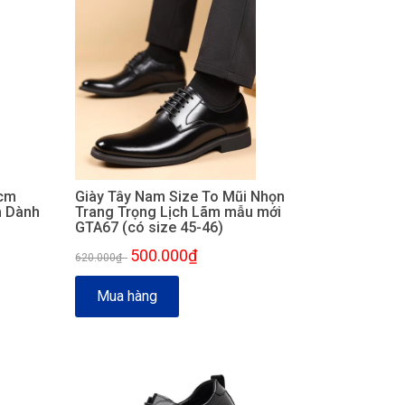
6cm
Giày Tây Nam Size To Mũi Nhọn
m Dành
Trang Trọng Lịch Lãm mẫu mới
GTA67 (có size 45-46)
500.000₫
620.000₫
-
Mua hàng