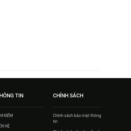
HÔNG TIN
CHÍNH SÁCH
ÌM KIẾM
Chính sách bảo mật thông
tin
ÊN HỆ