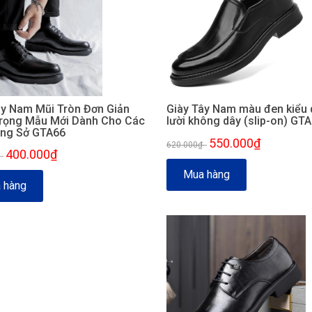
ây Nam Mũi Tròn Đơn Giản
Giày Tây Nam màu đen kiểu
rọng Mẫu Mới Dành Cho Các
lười không dây (slip-on) GT
ng Sở GTA66
550.000₫
620.000₫
-
400.000₫
₫
-
Mua hàng
 hàng