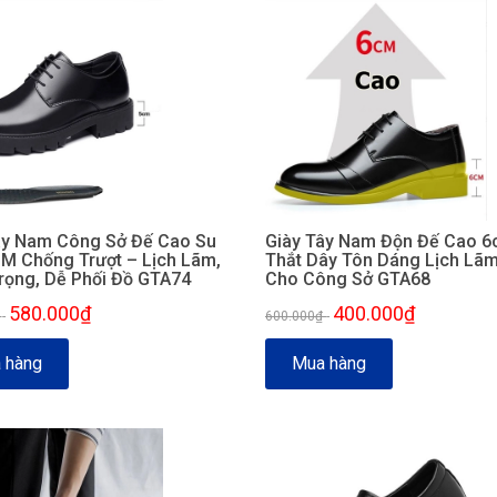
ây Nam Công Sở Đế Cao Su
Giày Tây Nam Độn Đế Cao 
M Chống Trượt – Lịch Lãm,
Thắt Dây Tôn Dáng Lịch Lã
rọng, Dễ Phối Đồ GTA74
Cho Công Sở GTA68
580.000₫
400.000₫
₫
-
600.000₫
-
 hàng
Mua hàng