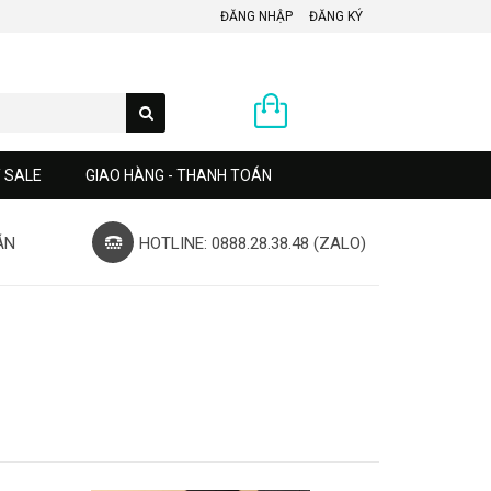
ĐĂNG NHẬP
ĐĂNG KÝ
0 sản phẩm
Y SALE
GIAO HÀNG - THANH TOÁN
ÁN
HOTLINE: 0888.28.38.48 (ZALO)