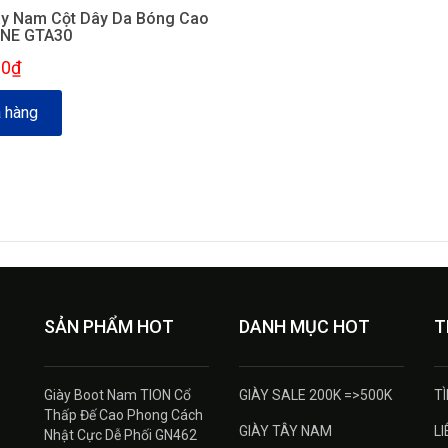
ây Nam Cột Dây Da Bóng Cao
ENE GTA30
00₫
 hàng
SẢN PHẨM HOT
DANH MỤC HOT
T
Giày Boot Nam TION Cổ
GIÀY SALE 200K =>500K
T
Thấp Đế Cao Phong Cách
GIÀY TÂY NAM
LI
Nhật Cực Dễ Phối GN462