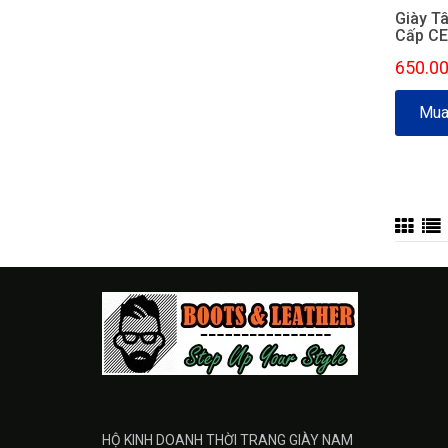
Giày T
Cấp C
650.0
Mua
HỘ KINH DOANH THỜI TRANG GIÀY NAM