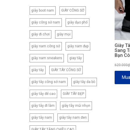
giày boot nam
GIÀY CÔNG SỞ
giày công sở nam
giày dạo phố
giày đi chơi
giày mọi
Giày T
giày nam công sở
giày nam đẹp
Sang T
Bạn Cô
giày nam sneakers
giay tây
620.000
giày tây
GIÀY TÂY CÔNG SỞ
Mua
giày tây công sở nam
giày tây da bò
giày tây đế cao
GIÀY TÂY ĐẸP
giày tây đi làm
giày tây mũi nhọn
giày tây nam
giày tây nam đen
GIÀY TÂY TĂNG CHIỀU CAO