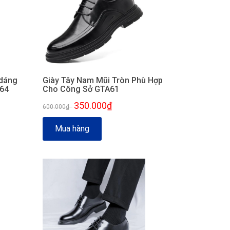
 dáng
Giày Tây Nam Mũi Tròn Phù Hợp
A64
Cho Công Sở GTA61
350.000₫
600.000₫
-
Mua hàng