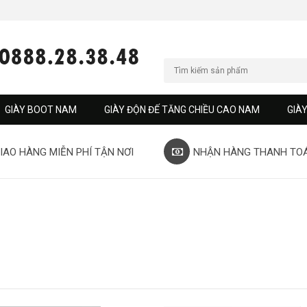
GIÀY BOOT NAM
GIÀY ĐỘN ĐẾ TĂNG CHIỀU CAO NAM
GIÀ
IAO HÀNG MIỄN PHÍ TẬN NƠI
NHẬN HÀNG THANH TO