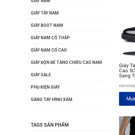
GIÀY NAM
GIÀY TÂY NAM
GIÀY BOOT NAM
GIÀY NAM CỔ THẤP
GIÀY NAM CỔ CAO
GIÀY ĐỘN ĐẾ TĂNG CHIỀU CAO NAM
Giày T
Cao 5C
GIÀY SALE
Sang T
650.000
PHỤ KIỆN GIÀY
Mua
GĂNG TAY HÌNH XĂM
TAGS SẢN PHẨM