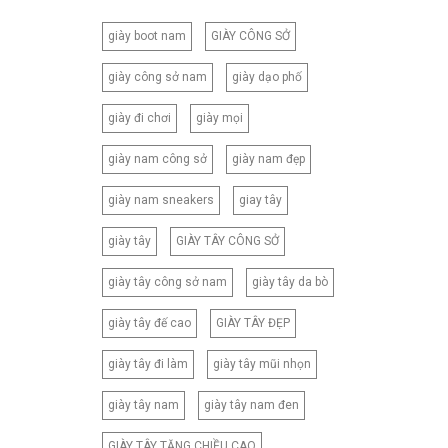
giày boot nam
GIÀY CÔNG SỞ
giày công sở nam
giày dạo phố
giày đi chơi
giày mọi
giày nam công sở
giày nam đẹp
giày nam sneakers
giay tây
giày tây
GIÀY TÂY CÔNG SỞ
giày tây công sở nam
giày tây da bò
giày tây đế cao
GIÀY TÂY ĐẸP
giày tây đi làm
giày tây mũi nhọn
giày tây nam
giày tây nam đen
GIÀY TÂY TĂNG CHIỀU CAO