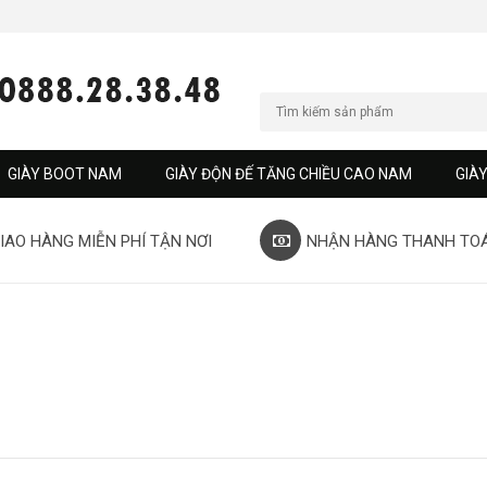
GIÀY BOOT NAM
GIÀY ĐỘN ĐẾ TĂNG CHIỀU CAO NAM
GIÀ
IAO HÀNG MIỄN PHÍ TẬN NƠI
NHẬN HÀNG THANH TO