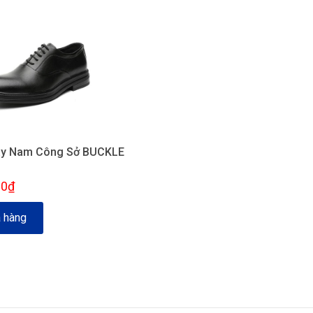
ây Nam Công Sở BUCKLE
00₫
 hàng