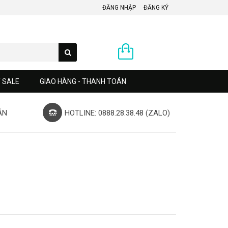
ĐĂNG NHẬP
ĐĂNG KÝ
0 sản phẩm
Y SALE
GIAO HÀNG - THANH TOÁN
ÁN
HOTLINE: 0888.28.38.48 (ZALO)