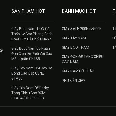
SẢN PHẨM HOT
DANH MỤC HOT
T
Giày Boot Nam TION Cổ
GIÀY SALE 200K =>500K
T
Thấp Đế Cao Phong Cách
GIÀY TÂY NAM
LI
Nhật Cực Dễ Phối GN462
GIÀY BOOT NAM
T
Giày Boot Nam Cổ Ngắn
Kế
Đơn Giản Dễ Phối Với Các
GIÀY ĐỘN ĐẾ TĂNG CHIỀU
Mẫu Quần GN458
CAO NAM
Giày Tây Nam Cột Dây Da
GIÀY NAM CỔ THẤP
Bóng Cao Cấp CENE
GTA30
PHỤ KIỆN GIÀY
Giày Tây Nam Đế Derby
Tăng Chiều Cao 9CM
GTA54 (CÓ SIZE 38)